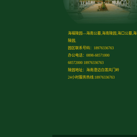
海福陵园---海南公墓,海南陵园,海口公墓,
陵园,
园区联系号码：18976336763
办公电话：0898-68571000
68572000 18976336763
陵园地址：海南澄迈白莲风门岭
24小时服务热线:18976336763