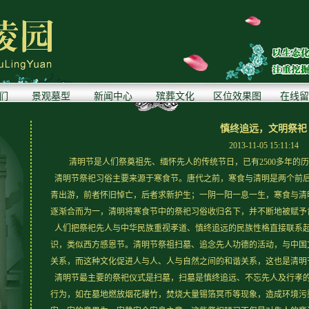
们
景观墓型
新闻中心
殡葬文化
区位效果图
在线留
慎终追远，文明祭祀
2013-11-05 15:11:14
清明节是人们祭奠祖先、缅怀先人的传统节日，已有2500多年的
清明节祭祀习俗主要来源于寒食节。唐代之前，寒食与清明是两个前
青出游，前者怀旧悼亡，后者求新护生；一阴一阳一息一生，寒食与清
逐渐合而为一，清明将寒食节中的祭祀习俗收归名下，并不断地被赋予
人们把祭祀先人与中华民族重视孝道、慎终追远的民族性格直接联系
识，类似西方感恩节。清明节祭祖扫墓、追念先人功德的活动，与中国
关系，而这种文化促进人与人、人与自然之间的和谐关系，这也是清明
清明节最主要的祭祀仪式是扫墓，扫墓是慎终追远、不忘先人及行孝
行为，如在墓地燃放烟花爆竹，焚烧大量锡箔冥币等现象，造成环境污