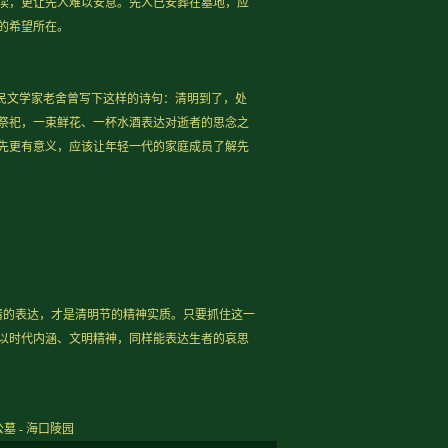
渎，更让先人难以安息。先人已安葬在墓地，应
的希望所在。
民文学家老舍曾写下这样的诗句：清明到了，处
祭祀，一束鲜花、一杯水酒表达对逝者的思念之
先更有意义，应该让年轻一代的家庭成员了解先
情的表达，才是清明节的精神实质。只要抓住这一
以时代内涵、文明精神，同样能表达生者的哀思
公墓 - 海口陵园