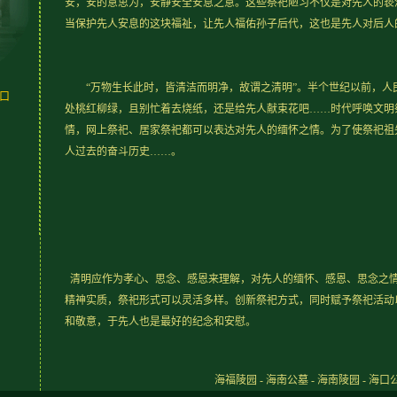
安，安的意思为，安静安全安息之意。这些祭祀陋习不仅是对先人的亵
当保护先人安息的这块福祉，让先人福佑孙子后代，这也是先人对后人
“万物生长此时，皆清洁而明净，故谓之清明”。半个世纪以前，人
海口
处桃红柳绿，且别忙着去烧纸，还是给先人献束花吧……时代呼唤文明
情，网上祭祀、居家祭祀都可以表达对先人的缅怀之情。为了使祭祀祖
人过去的奋斗历史……。
清明应作为孝心、思念、感恩来理解，对先人的缅怀、感恩、思念之
精神实质，祭祀形式可以灵活多样。创新祭祀方式，同时赋予祭祀活动
和敬意，于先人也是最好的纪念和安慰。
海福陵园 - 海南公墓 - 海南陵园 - 海口