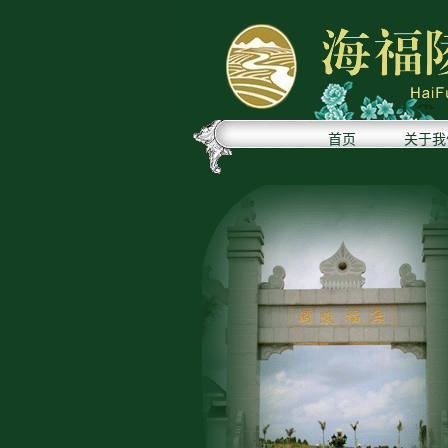
首页
关于我