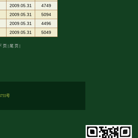
2009.05.31
4749
2009.05.31
5094
2009.05.31
4496
2009.05.31
5049
下 页
|
尾 页
|
4755号