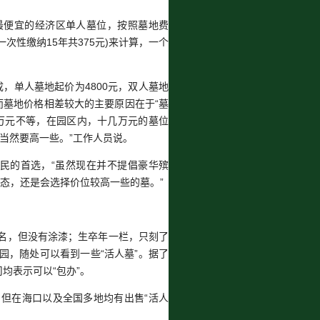
最便宜的经济区单人墓位，按照墓地费
(一次性缴纳15年共375元)来计算，一个
成，单人墓地起价为4800元，双人墓地
”而墓地价格相差较大的主要原因在于“墓
万元不等，在园区内，十几万元的墓位
当然要高一些。”工作人员说。
数市民的首选，“虽然现在并不提倡豪华殡
心态，还是会选择价位较高一些的墓。”
名，但没有涂漆；生卒年一栏，只刻了
园，随处可以看到一些“活人墓”。据了
均表示可以“包办”。
但在海口以及全国多地均有出售“活人