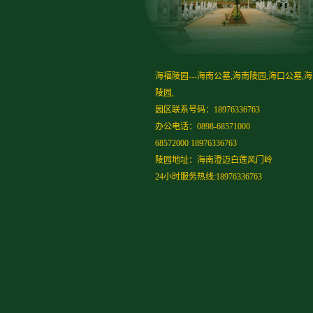
海福陵园---海南公墓,海南陵园,海口公墓,
陵园,
园区联系号码：18976336763
办公电话：0898-68571000
68572000 18976336763
陵园地址：海南澄迈白莲风门岭
24小时服务热线:18976336763