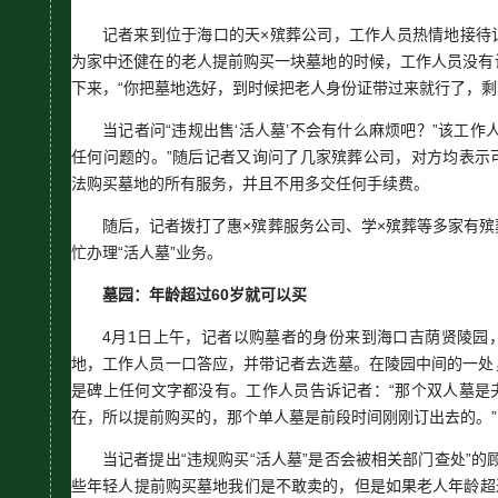
记者来到位于海口的天×殡葬公司，工作人员热情地接待
为家中还健在的老人提前购买一块墓地的时候，工作人员没有
下来，“你把墓地选好，到时候把老人身份证带过来就行了，剩
当记者问“违规出售‘活人墓’不会有什么麻烦吧？”该工作
任何问题的。”随后记者又询问了几家殡葬公司，对方均表示
法购买墓地的所有服务，并且不用多交任何手续费。
随后，记者拨打了惠×殡葬服务公司、学×殡葬等多家有
忙办理“活人墓”业务。
墓园：年龄超过60岁就可以买
4月1日上午，记者以购墓者的身份来到海口吉荫贤陵园
地，工作人员一口答应，并带记者去选墓。在陵园中间的一处
是碑上任何文字都没有。工作人员告诉记者：“那个双人墓是
在，所以提前购买的，那个单人墓是前段时间刚刚订出去的。”
当记者提出“违规购买“活人墓”是否会被相关部门查处”的
些年轻人提前购买墓地我们是不敢卖的，但是如果老人年龄超过