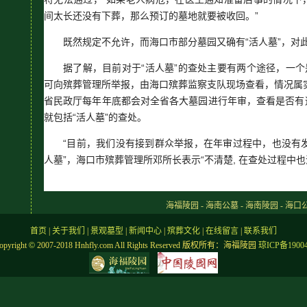
间太长还没有下葬，那么预订的墓地就要被收回。”
既然规定不允许，而海口市部分墓园又确有“活人墓”，对
据了解，目前对于“活人墓”的查处主要有两个途径，一个
可向殡葬管理所举报，由海口殡葬监察支队现场查看，情况属
省民政厅每年年底都会对全省各大墓园进行年审，查看是否有
就包括“活人墓”的查处。
“目前，我们没有接到群众举报，在年审过程中，也没有发现
人墓”，海口市殡葬管理所邓所长表示“不清楚, 在查处过程中也没
海福陵园 - 海南公墓 - 海南陵园 - 海口
首页
|
关于我们
|
景观墓型
|
新闻中心
|
殡葬文化
|
在线留言
|
联系我们
pyright
©
2007-2018 Hnhfly.com All Rights Reserved 版权所有：海福陵园
琼ICP备1900