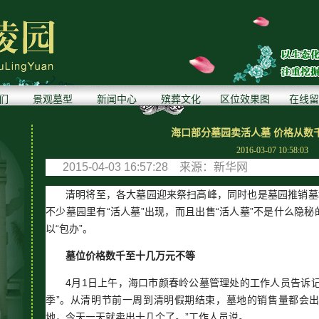
们
景观墓型
新闻中心
殡葬文化
区位效果图
在线留
海口部分墓园卖活人墓 价格从数
2016-03-07 10:58:03
2015-04-03 16:57:28 来源：新华网
清明将至，各大墓园迎来祭扫高峰，同时也是墓园推销墓
不少墓园里有“活人墓”出现，而且出售“活人墓”不是什么隐
以“包办”。
墓位价格数千至十几万元不等
4月1日上午，海口市颜春岭公墓管理处的工作人员告诉
季”。从清明节前一周到清明假期结束，墓地的销售量都会出
地，今天一天就卖出十几个了。”工作人员说。