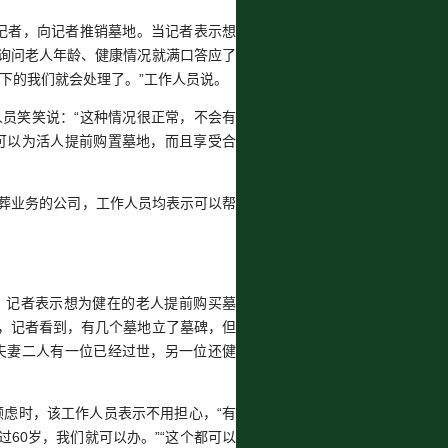
记者，向记者推销墓地。当记者表示想
询问老人年龄、健康情况就满口答应了
下的我们就会处理了。”工作人员说。
人员笑笑说：“这种情况很正常，不会有
可以为活人提前购置墓地，而且享受合
殡葬业务的公司，工作人员均表示可以帮
，记者表示想为健在的老人提前购买墓
，记者看到，有几个墓地立了墓碑，但
夫妻二人有一位已经过世，另一位还健
顾虑时，该工作人员表示不用担心，“有
60岁，我们就可以办。”“这个都可以