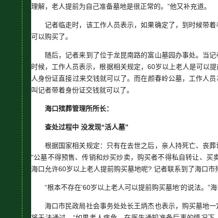
理解，老人提前为自己准备墓地是很正常的。”他又补充道。
记者临走时，该工作人员表示，如果确定了，到时候带着
可以购买了。
随后，记者来到了位于龙昆南路的富山墓园办事处。当记
时候，工作人员表示，根据相关规定，60岁以上老人是可以
人身份证直接过来交钱就可以了。而在颜春岭公墓，工作人员
叫记者带着身份证交钱就可以了。
海口殡葬管理所所长：
查处过程中 没发现“活人墓”
根据国家相关规定：只有在去世之后，亲人持死亡、丧葬
“公墓不得预售、传销和炒买炒卖，购买者不得私自转让、买
海口允许60岁以上老人提前购买墓地呢? 记者联系到了海口
“根本不存在‘60岁以上老人可以提前购买墓地’的说法。
海口市民政局社会事务处处长王炳杰也表示，购买墓地一
将无法通过，“如果老人病危，在医生通知准备后事的情况下