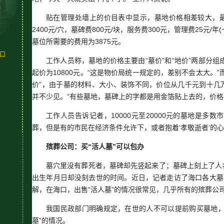
贴在管理处墙上的价目表中显示，墓地价格相差较大，
2400元/穴，墓碑费800元/块，服务费300元，管理费25元/年
墓位所需要的费用为3875元。
海口
工作人员称，墓地的价格主要由“墓价”和“地价”两部分组
起价为10800元。“这是物价局统一规定的，差别不会太大。
价”，由于墓的材料、大小、装饰不同，价位从几千元到十几
并不少见。“有些墓地，墓碑上的字都是用金箔贴上去的，价格
工作人员告诉记者，10000元至20000元的墓地是多
葬，但是有的市民在经济条件允许下，或者抱着‘孝敬逝者’的
殡葬公司：买“活人墓”可以包办
墓穴里没有葬死者，墓碑却先竖起来了；墓碑上刻上了人
出生年月日却没刻去世的时间。近日，记者走访了海口各大墓
解，在海口，出售“活人墓”的情况很常见，几乎所有的殡葬公司
我国民政部门明确规定，在世的人不可以提前购买墓地，
墓”的情况。