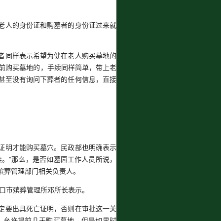
老人的身份证和购墓者的身份证过来就
者同样表示希望为健在老人购买墓地的
提前购买墓地的，手续同样简单，带上老
甚至没有询问下葬者的任何信息，直接
证明才能购买墓穴。民政部也明确表示
卖。”那么，是否如墓园工作人员所说，
市殡葬管理部门相关负责人。
”海口市殡葬管理所邓所长表示。
定要出具死亡证明，否则在审批这一关
，允许提前几天购买墓地，但是如果时